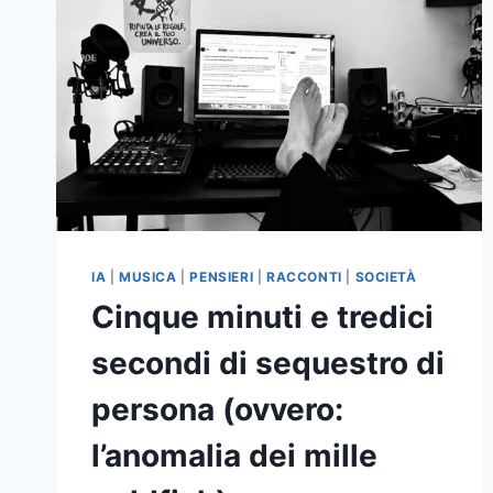
IA
|
MUSICA
|
PENSIERI
|
RACCONTI
|
SOCIETÀ
Cinque minuti e tredici
secondi di sequestro di
persona (ovvero:
l’anomalia dei mille