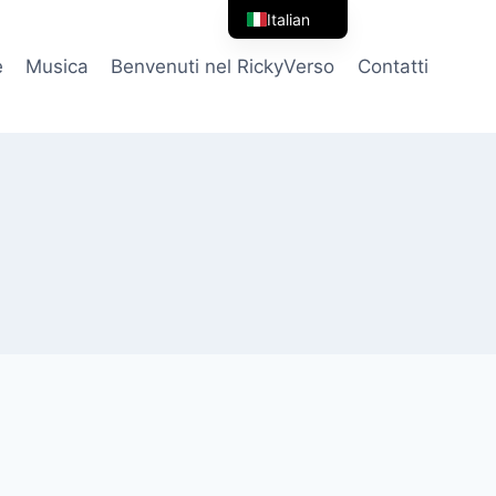
Italian
English
e
Musica
Benvenuti nel RickyVerso
Contatti