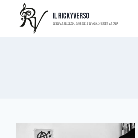
Salta
al
Il RickyVerso
contenuto