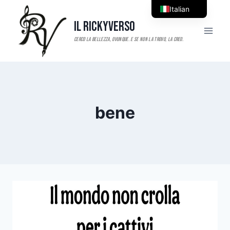
Salta
Italian
al
Il RickyVerso
English
contenuto
bene