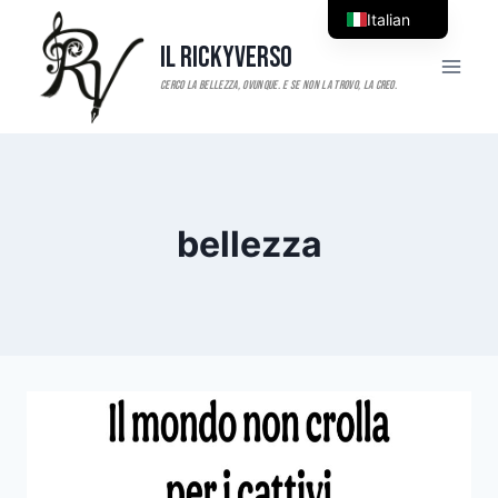
Salta
Italian
al
Il RickyVerso
English
contenuto
bellezza