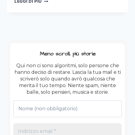
LEGGI DI PIÙ
SANREMO
2026
SAL
DA
VINCI:
IL
TRIONFO
DELLA
Meno scroll, più storie
BANALITÀ
RASSICURANTE.
Qui non ci sono algoritmi, solo persone che
hanno deciso di restare. Lascia la tua mail e ti
scriverò solo quando avrò qualcosa che
merita il tuo tempo. Niente spam, niente
balle, solo pensieri, musica e storie.