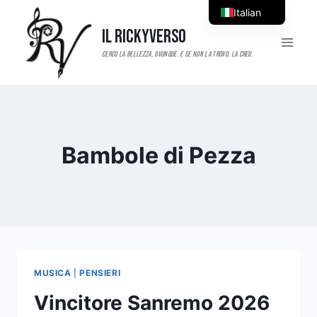
Salta
Italian
al
Il RickyVerso
English
contenuto
Bambole di Pezza
MUSICA
|
PENSIERI
Vincitore Sanremo 2026