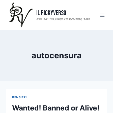
Salta
al
Il RickyVerso
contenuto
autocensura
PENSIERI
Wanted! Banned or Alive!