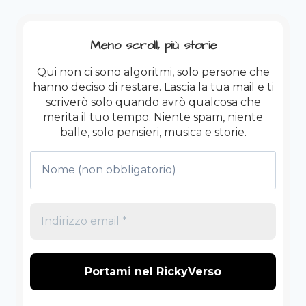
VIETIAMO
I
SOCIAL
Meno scroll, più storie
AI
RAGAZZI
Qui non ci sono algoritmi, solo persone che
PER
hanno deciso di restare. Lascia la tua mail e ti
NON
scriverò solo quando avrò qualcosa che
GUARDARE
merita il tuo tempo. Niente spam, niente
IL
balle, solo pensieri, musica e storie.
NOSTRO
SCHERMO
(E
IL
CANE
SI
DEPRIME)