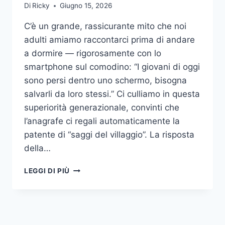
Di
Ricky
Giugno 15, 2026
C’è un grande, rassicurante mito che noi
adulti amiamo raccontarci prima di andare
a dormire — rigorosamente con lo
smartphone sul comodino: “I giovani di oggi
sono persi dentro uno schermo, bisogna
salvarli da loro stessi.” Ci culliamo in questa
superiorità generazionale, convinti che
l’anagrafe ci regali automaticamente la
patente di “saggi del villaggio”. La risposta
della…
IL
LEGGI DI PIÙ
GRANDE
BLUFF
DEI
16
ANNI: