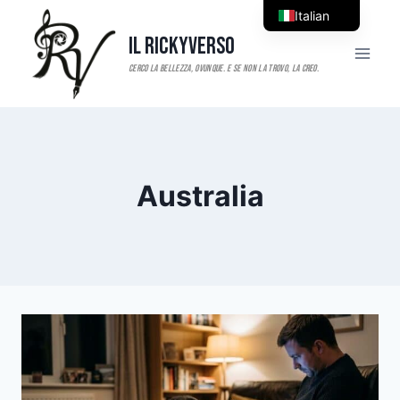
Salta
Italian
al
Il RickyVerso
English
contenuto
Australia