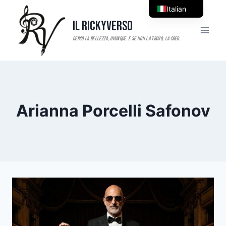
Salta
Italian
al
Il RickyVerso
English
contenuto
Arianna Porcelli Safonov