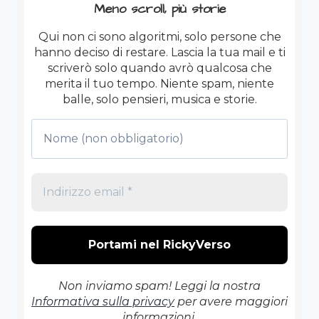
METAL
Meno scroll, più storie
SONO
I
Qui non ci sono algoritmi, solo persone che
TIPI
hanno deciso di restare. Lascia la tua mail e ti
PIÙ
scriverò solo quando avrò qualcosa che
TRANQUILLI
merita il tuo tempo. Niente spam, niente
CHE
balle, solo pensieri, musica e storie.
CONOSCI
Non inviamo spam! Leggi la nostra
Informativa sulla privacy
per avere maggiori
informazioni.