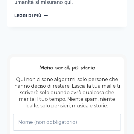
umanità si misurano qui.
E
LEGGI DI PIÙ
QUELLO
CHE
FARETE
AL
PIÙ
PICCOLO
TRA
VOI…
Meno scroll, più storie
Qui non ci sono algoritmi, solo persone che
hanno deciso di restare. Lascia la tua mail e ti
scriverò solo quando avrò qualcosa che
merita il tuo tempo. Niente spam, niente
balle, solo pensieri, musica e storie.