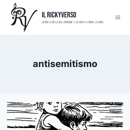
Salta
al
Il RickyVerso
contenuto
antisemitismo