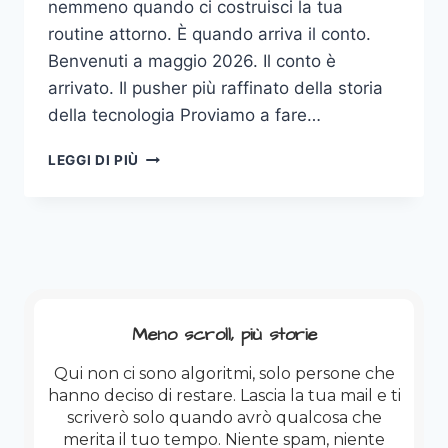
nemmeno quando ci costruisci la tua
routine attorno. È quando arriva il conto.
Benvenuti a maggio 2026. Il conto è
arrivato. Il pusher più raffinato della storia
della tecnologia Proviamo a fare…
L’IA
LEGGI DI PIÙ
NON
È
GRATIS:
E
ORA
I
NODI
VENGONO
Meno scroll, più storie
AL
PETTINE!
Qui non ci sono algoritmi, solo persone che
hanno deciso di restare. Lascia la tua mail e ti
scriverò solo quando avrò qualcosa che
merita il tuo tempo. Niente spam, niente