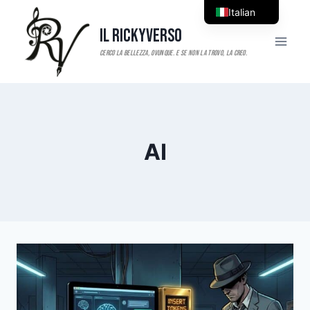
Salta
Italian
al
Il RickyVerso
English
contenuto
AI