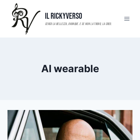
Salta
al
Il RickyVerso
contenuto
AI wearable