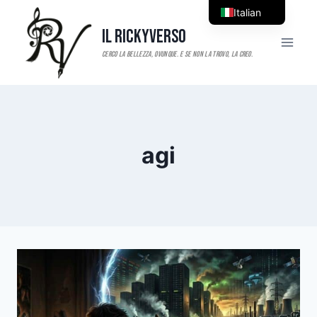
Salta
Italian
al
Il RickyVerso
English
contenuto
agi