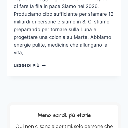
di fare la fila in pace Siamo nel 2026.
Produciamo cibo sufficiente per sfamare 12
miliardi di persone e siamo in 8. Ci stiamo
preparando per tornare sulla Luna e
progettare una colonia su Marte. Abbiamo
energie pulite, medicine che allungano la
vita,…
SIAMO
LEGGI DI PIÙ
NEL
2026.
ABBIAMO
TUTTO.
E
NON
CI
BASTA
Meno scroll, più storie
ANCORA.
Qui non ci sono algoritmi, solo persone che