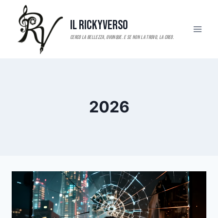
Salta
al
Il RickyVerso
contenuto
2026